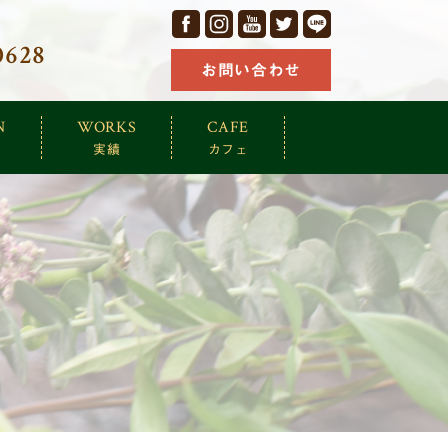
facebook
Instagram
YouTube
Twitter
LINE
0628
お問い合わせ
N
WORKS
CAFE
実績
カフェ