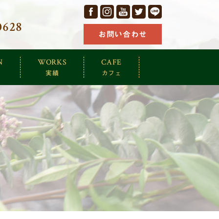
facebook
Instagram
YouTube
Twitter
LINE
0628
お問い合わせ
N
WORKS
CAFE
実績
カフェ