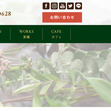
facebook
Instagram
YouTube
Twitter
LINE
0628
お問い合わせ
N
WORKS
CAFE
実績
カフェ