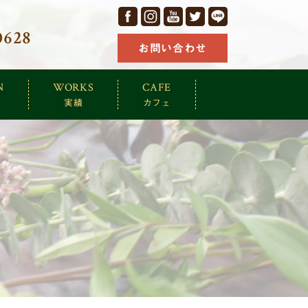
facebook
Instagram
YouTube
Twitter
LINE
0628
お問い合わせ
N
WORKS
CAFE
実績
カフェ