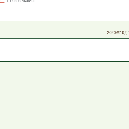
た。
>
1602727340280
2020年10月