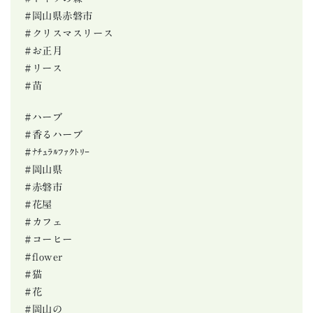
#岡山県赤磐市
#クリスマスリース
#お正月
#リース
#苗
#ハーブ
#香るハーブ
#ﾅﾁｭﾗﾙﾌｧｸﾄﾘｰ
#岡山県
#赤磐市
#花屋
#カフェ
#コーヒー
#flower
#猫
#花
#岡山の