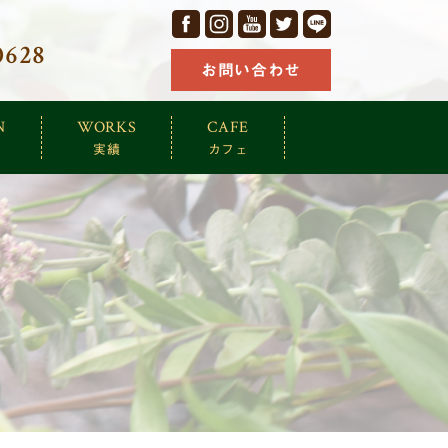
facebook
Instagram
YouTube
Twitter
LINE
0628
お問い合わせ
N
WORKS
CAFE
実績
カフェ