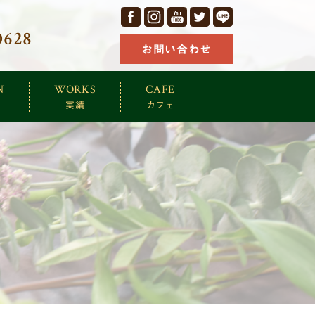
facebook
Instagram
YouTube
Twitter
LINE
0628
お問い合わせ
N
WORKS
CAFE
実績
カフェ