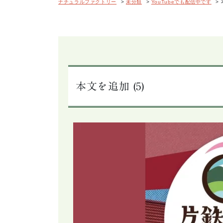
ナチュラルファクトリー
>
未分類
>
YouTubeでも配信中です
>
本文を追加 (5)
動
画
プ
レ
ー
ヤ